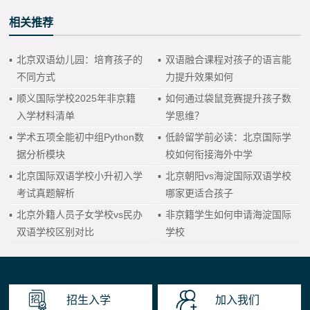
相关推荐
▪
北京双语幼儿园：培育孩子的
▪
双语融合课程对孩子的语言能
不同方式
力提升效果如何
▪
顺义国际学校2025年非京籍
▪
如何通过袋鼠竞赛提升孩子数
入学材料清单
学思维？
▪
学术五项全能初中组Python数
▪
低龄留学前必读：北京国际学
据分析模块
校如何衔接海外中学
▪
北京国际双语学校小升初入学
▪
北京朝阳vs海淀国际双语学校
考试真题解析
哪家更适合孩子
▪
北京外籍人员子女学校vs民办
▪
非京籍学生如何申请海淀国际
双语学校区别对比
学校
招生入学
加入我们