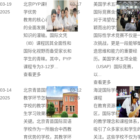
03-19
北京PYP课程IB学校的教
03-17
美国学术五项全能USAP
2025
学优势
2025
国际竞赛含金量
教育的核心在于培养学生
对于渴望在全球竞争中
的全面发展，而不仅仅是
颖而出的学生来说，参
知识的灌输。国际文凭
国际性学术竞赛不仅是
（IB）课程因其全面性和
次挑战，更是一段能够
国际化视野而备受家长和
造思维和能力的重要经
学生的青睐。其中，PYP
历。美国学术五项全能
课程专为3-12岁...
（USAP）国际竞赛，
查看更多
以...
查看更多
03-14
北京青苗国际双语学校的
03-12
海淀国际学校有哪些核
2025
教学环节怎样？
2025
课程
学校的教学环节是决定学
在教育资源丰富的海淀
生学习效果和成长路径的
区，国际学校凭借其独
关键。北京青苗国际双语
的教学理念和课程体系
学校作为一所融合中西教
吸引了众多家长和学生
育优势的学校，其教学环
关注。这些学校不仅为